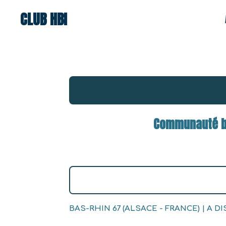
Passer
CLUB HBI
au
contenu
principal
Communauté bi
BAS-RHIN 67 (ALSACE - FRANCE) | A D